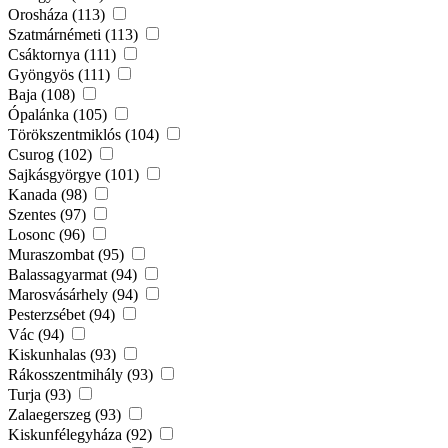
Orosháza (113)
Szatmárnémeti (113)
Csáktornya (111)
Gyöngyös (111)
Baja (108)
Ópalánka (105)
Törökszentmiklós (104)
Csurog (102)
Sajkásgyörgye (101)
Kanada (98)
Szentes (97)
Losonc (96)
Muraszombat (95)
Balassagyarmat (94)
Marosvásárhely (94)
Pesterzsébet (94)
Vác (94)
Kiskunhalas (93)
Rákosszentmihály (93)
Turja (93)
Zalaegerszeg (93)
Kiskunfélegyháza (92)