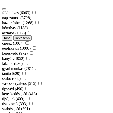
földműves (6069)
napszámos (3798)
háztartásbeli (1268)
kőműves (1188)
asztalos (1083)
több
kevesebb
cipész (1067)
géplakatos (1000)
kereskedő (972)
bányász (952)
lakatos (930)
gyári munkás (781)
tanító (629)
szabó (609)
vasesztergályos (515)
ügyvéd (490)
kereskedősegéd (413)
újságíró (409)
tisztviselő (393)
szabósegéd (391)