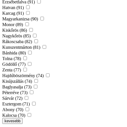
Erzsébetfalva (91)
Hatvan (91)
Karcag (91)
Magyarkanizsa (90)
Monor (89)
Kiskőrös (86)
Nagykőrös (85)
Rákoscsaba (82)
Kunszentmárton (81)
Bánhida (80)
Tolna (78)
Gödöllő (77)
Zenta (77)
Hajdúböszörmény (74)
Kisújszállás (74)
Baglyasalja (73)
Péterréve (73)
Sárvár (72)
Esztergom (71)
Abony (70)
Kalocsa (70)
kevesebb