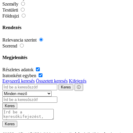
Személy
Testületi
Földrajzi
Rendezés
Relevancia szerint
Sorrend
Megjelenítés
Részletes adatok
Iratonként egyben
Egyszerű keresés
Összetett keresés
Kifejezés
Keres
ⓘ
Keres
Keres