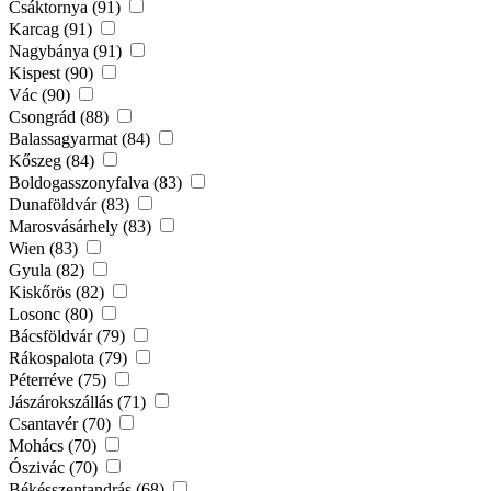
Csáktornya (91)
Karcag (91)
Nagybánya (91)
Kispest (90)
Vác (90)
Csongrád (88)
Balassagyarmat (84)
Kőszeg (84)
Boldogasszonyfalva (83)
Dunaföldvár (83)
Marosvásárhely (83)
Wien (83)
Gyula (82)
Kiskőrös (82)
Losonc (80)
Bácsföldvár (79)
Rákospalota (79)
Péterréve (75)
Jászárokszállás (71)
Csantavér (70)
Mohács (70)
Ószivác (70)
Békésszentandrás (68)