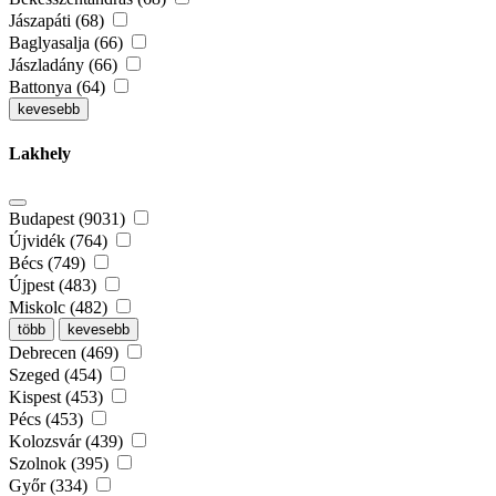
Jászapáti (68)
Baglyasalja (66)
Jászladány (66)
Battonya (64)
kevesebb
Lakhely
Budapest (9031)
Újvidék (764)
Bécs (749)
Újpest (483)
Miskolc (482)
több
kevesebb
Debrecen (469)
Szeged (454)
Kispest (453)
Pécs (453)
Kolozsvár (439)
Szolnok (395)
Győr (334)