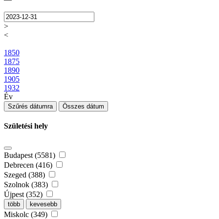
>
<
1850
1875
1890
1905
1932
Év
Szűrés dátumra
Összes dátum
Születési hely
Budapest (5581)
Debrecen (416)
Szeged (388)
Szolnok (383)
Újpest (352)
több
kevesebb
Miskolc (349)