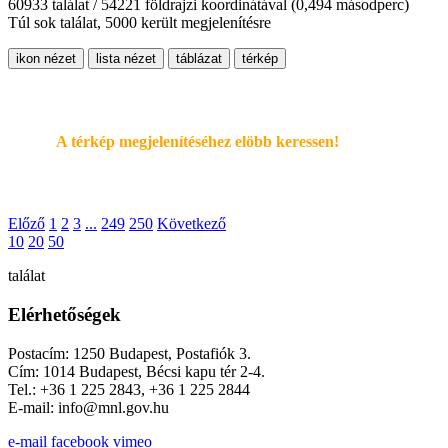
60933 találat / 54221 földrajzi koordinátával
(0,494 másodperc)
Túl sok találat, 5000 került megjelenítésre
ikon nézet
lista nézet
táblázat
térkép
A térkép megjelenítéséhez elöbb keressen!
Előző
1
2
3
...
249
250
Következő
10
20
50
találat
Elérhetőségek
Postacím: 1250 Budapest, Postafiók 3.
Cím: 1014 Budapest, Bécsi kapu tér 2-4.
Tel.: +36 1 225 2843, +36 1 225 2844
E-mail: info@mnl.gov.hu
e-mail
facebook
vimeo