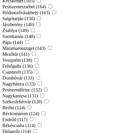
Kecskemét (165)
Pestszenterzsébet (164)
Hódmezővásárhely (163)
Salgótarján (150)
Jászberény (149)
Zsablya (149)
Szenttamás (148)
Pápa (144)
Máramarossziget (143)
Mezőtúr (141)
Veszprém (138)
Felsőgalla (136)
Csantavér (135)
Dombóvár (133)
Nagybánya (133)
Pestszentlőrinc (132)
Nagykanizsa (131)
Székesfehérvár (128)
Berlin (124)
Révkomárom (124)
Endrőd (117)
Békéscsaba (114)
Diósgyőr (114)