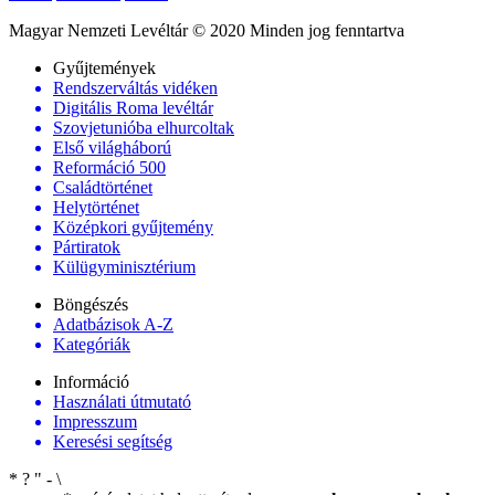
Magyar Nemzeti Levéltár © 2020 Minden jog fenntartva
Gyűjtemények
Rendszerváltás vidéken
Digitális Roma levéltár
Szovjetunióba elhurcoltak
Első világháború
Reformáció 500
Családtörténet
Helytörténet
Középkori gyűjtemény
Pártiratok
Külügyminisztérium
Böngészés
Adatbázisok A-Z
Kategóriák
Információ
Használati útmutató
Impresszum
Keresési segítség
*
?
"
-
\