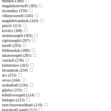
munkás (389)
magántisztviselő (385)
nyomdász (359)
villanyszerelő (345)
magánhivatalnok (343)
pincér (313)
kovács (308)
asztalossegéd (303)
cipészsegéd (297)
tanuló (293)
földmunkás (289)
lakatossegéd (281)
varrónő (278)
kisbirtokos (265)
hivatalnok (259)
ács (253)
orvos (244)
szobafestő (236)
gépész (235)
kőművessegéd (224)
bádogos (223)
nem beazonosítható (219)
kereskedő segéd (212)