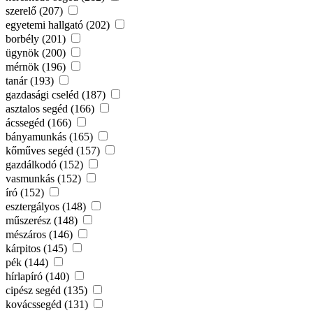
szerelő (207)
egyetemi hallgató (202)
borbély (201)
ügynök (200)
mérnök (196)
tanár (193)
gazdasági cseléd (187)
asztalos segéd (166)
ácssegéd (166)
bányamunkás (165)
kőműves segéd (157)
gazdálkodó (152)
vasmunkás (152)
író (152)
esztergályos (148)
műszerész (148)
mészáros (146)
kárpitos (145)
pék (144)
hírlapíró (140)
cipész segéd (135)
kovácssegéd (131)