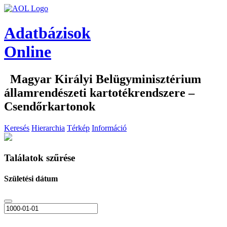
Adatbázisok
Online
Magyar Királyi Belügyminisztérium
államrendészeti kartotékrendszere –
Csendőrkartonok
Keresés
Hierarchia
Térkép
Információ
Találatok szűrése
Születési dátum
—