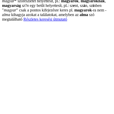
magyar
*
szórészletet helyettesít, pl.:
magyarok
,
magyaroknak
,
magyarság
sz
?
n
egy betűt helyettesít, pl.: sz
e
nt, sz
á
n, sz
í
nben
"
magyar
"
csak a pontos kifejezésre keres pl.
magyarok
-ra nem
-
alma
kihagyja azokat a találatokat, amelyben az
alma
szó
megtalálható
Részletes keresési útmutató