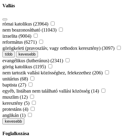
Vallás
római katolikus (23964)
nem beazonosítható (11043)
izraelita (9004)
református (6271)
görögkeleti (pravoszláv, vagy orthodox keresztény) (3097)
több
kevesebb
evangélikus (lutheránus) (2341)
görög katolikus (1195)
nem tartozik vallási közösséghez, felekezethez (206)
unitárius (68)
baptista (27)
egyéb, listában nem található vallási közösség (14)
muszlim (12)
keresztény (5)
protestáns (4)
anglikán (1)
kevesebb
Foglalkozása