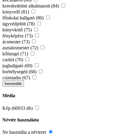
kereskedelmi alkalmazott (84)
könyvelő (81)
főiskolai hallgató (80)
ügyvédjelölt (78)
könyvkötő (75)
fényképész (73)
ácsmester (73)
asztalosmester (72)
kőfaragó (71)
cseléd (70)
joghallgató (69)
borbélysegéd (68)
csizmadia (67)
kevesebb
Média
Kép (60933 db)
Névtér használata
Ne használja a névteret