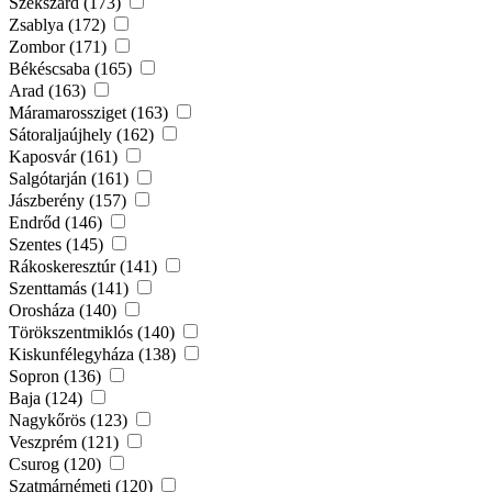
Szekszárd (173)
Zsablya (172)
Zombor (171)
Békéscsaba (165)
Arad (163)
Máramarossziget (163)
Sátoraljaújhely (162)
Kaposvár (161)
Salgótarján (161)
Jászberény (157)
Endrőd (146)
Szentes (145)
Rákoskeresztúr (141)
Szenttamás (141)
Orosháza (140)
Törökszentmiklós (140)
Kiskunfélegyháza (138)
Sopron (136)
Baja (124)
Nagykőrös (123)
Veszprém (121)
Csurog (120)
Szatmárnémeti (120)