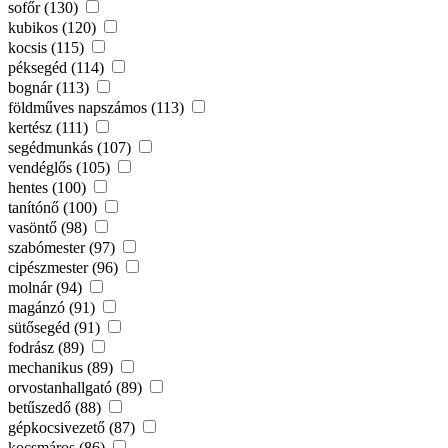
sofőr (130)
kubikos (120)
kocsis (115)
péksegéd (114)
bognár (113)
földműves napszámos (113)
kertész (111)
segédmunkás (107)
vendéglős (105)
hentes (100)
tanítónő (100)
vasöntő (98)
szabómester (97)
cipészmester (96)
molnár (94)
magánzó (91)
sütősegéd (91)
fodrász (89)
mechanikus (89)
orvostanhallgató (89)
betűszedő (88)
gépkocsivezető (87)
kocsmáros (86)