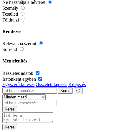
Ne használja a névteret
Személy
Testületi
Földrajzi
Rendezés
Relevancia szerint
Sorrend
Megjelenítés
Részletes adatok
Iratonként egyben
Egyszerű keresés
Összetett keresés
Kifejezés
Keres
ⓘ
Keres
Keres