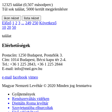
12325 találat
(0,507 másodperc)
Túl sok találat, 5000 került megjelenítésre
ikon nézet
lista nézet
Előző
1
2
3
...
249
250
Következő
10
20
50
találat
Elérhetőségek
Postacím: 1250 Budapest, Postafiók 3.
Cím: 1014 Budapest, Bécsi kapu tér 2-4.
Tel.: +36 1 225 2843, +36 1 225 2844
E-mail: info@mnl.gov.hu
e-mail
facebook
vimeo
Magyar Nemzeti Levéltár © 2020 Minden jog fenntartva
Gyűjtemények
Rendszerváltás vidéken
Digitális Roma levéltár
Szovjetunióba elhurcoltak