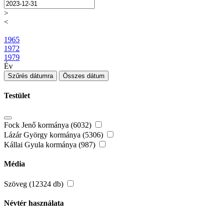
>
<
1965
1972
1979
Év
Szűrés dátumra
Összes dátum
Testület
Fock Jenő kormánya (6032)
Lázár György kormánya (5306)
Kállai Gyula kormánya (987)
Média
Szöveg (12324 db)
Névtér használata