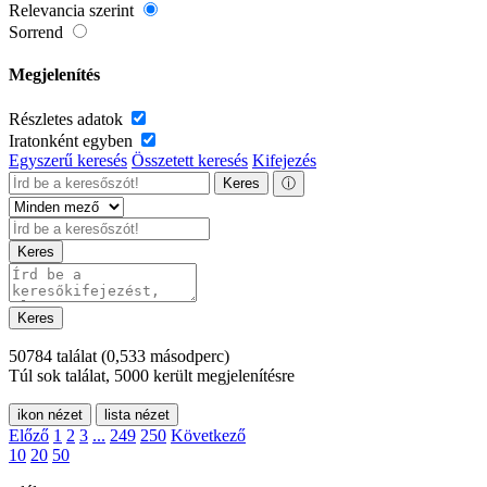
Relevancia szerint
Sorrend
Megjelenítés
Részletes adatok
Iratonként egyben
Egyszerű keresés
Összetett keresés
Kifejezés
Keres
ⓘ
Keres
Keres
50784 találat
(0,533 másodperc)
Túl sok találat, 5000 került megjelenítésre
ikon nézet
lista nézet
Előző
1
2
3
...
249
250
Következő
10
20
50