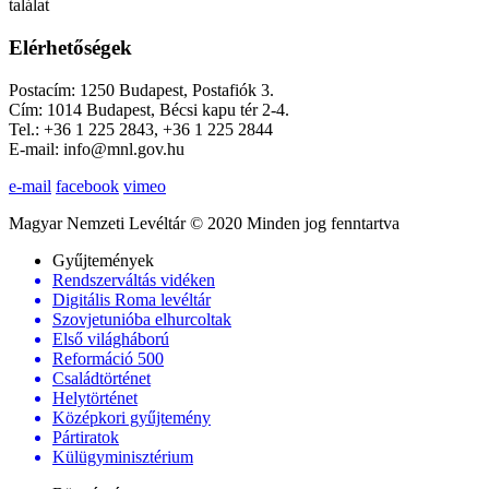
találat
Elérhetőségek
Postacím: 1250 Budapest, Postafiók 3.
Cím: 1014 Budapest, Bécsi kapu tér 2-4.
Tel.: +36 1 225 2843, +36 1 225 2844
E-mail: info@mnl.gov.hu
e-mail
facebook
vimeo
Magyar Nemzeti Levéltár © 2020 Minden jog fenntartva
Gyűjtemények
Rendszerváltás vidéken
Digitális Roma levéltár
Szovjetunióba elhurcoltak
Első világháború
Reformáció 500
Családtörténet
Helytörténet
Középkori gyűjtemény
Pártiratok
Külügyminisztérium