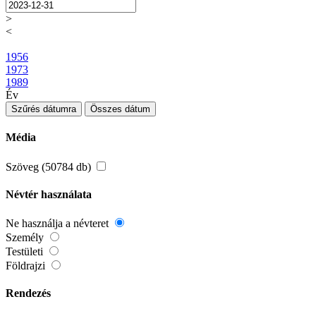
>
<
1956
1973
1989
Év
Szűrés dátumra
Összes dátum
Média
Szöveg (50784 db)
Névtér használata
Ne használja a névteret
Személy
Testületi
Földrajzi
Rendezés