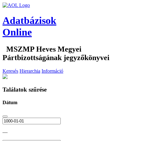
Adatbázisok
Online
MSZMP Heves Megyei
Pártbizottságának jegyzőkönyvei
Keresés
Hierarchia
Információ
Találatok szűrése
Dátum
—