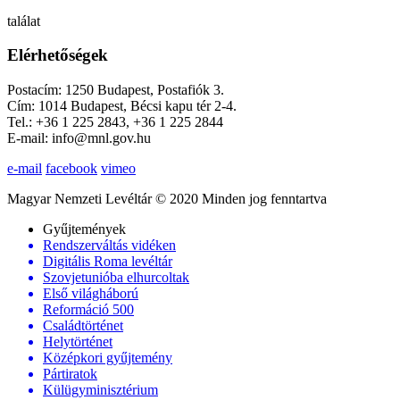
találat
Elérhetőségek
Postacím: 1250 Budapest, Postafiók 3.
Cím: 1014 Budapest, Bécsi kapu tér 2-4.
Tel.: +36 1 225 2843, +36 1 225 2844
E-mail: info@mnl.gov.hu
e-mail
facebook
vimeo
Magyar Nemzeti Levéltár © 2020 Minden jog fenntartva
Gyűjtemények
Rendszerváltás vidéken
Digitális Roma levéltár
Szovjetunióba elhurcoltak
Első világháború
Reformáció 500
Családtörténet
Helytörténet
Középkori gyűjtemény
Pártiratok
Külügyminisztérium