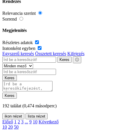
Rendezés
Relevancia szerint
Sorrend
Megjelenítés
Részletes adatok
Iratonként egyben
Egyszerű keresés
Összetett keresés
Kifejezés
Keres
ⓘ
Keres
Keres
192 találat
(0,474 másodperc)
ikon nézet
lista nézet
Előző
1
2
3
...
9
10
Következő
10
20
50