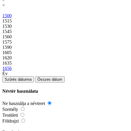
<
1500
1515
1530
1545
1560
1575
1590
1605
1620
1635
1656
Év
Szűrés dátumra
Összes dátum
Névtér használata
Ne használja a névteret
Személy
Testületi
Földrajzi