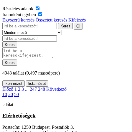
Részletes adatok
Iratonként egyben
Egyszerű keresés
Összetett keresés
Kifejezés
Keres
ⓘ
Keres
Keres
4948 találat
(0,497 másodperc)
ikon nézet
lista nézet
Előző
1
2
3
...
247
248
Következő
10
20
50
találat
Elérhetőségek
Postacím: 1250 Budapest, Postafiók 3.