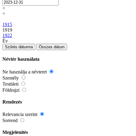
>
<
1915
1919
1922
Év
Szűrés dátumra
Összes dátum
Névtér használata
Ne használja a névteret
Személy
Testületi
Földrajzi
Rendezés
Relevancia szerint
Sorrend
Megjelenítés