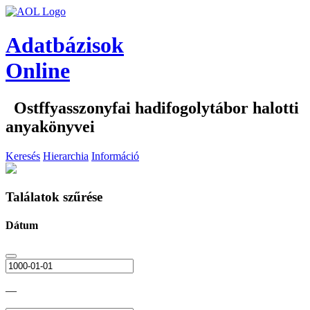
Adatbázisok
Online
Ostffyasszonyfai hadifogolytábor halotti
anyakönyvei
Keresés
Hierarchia
Információ
Találatok szűrése
Dátum
—