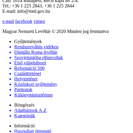
Cím: 1014 Budapest, Bécsi kapu tér 2-4.
Tel.: +36 1 225 2843, +36 1 225 2844
E-mail: info@mnl.gov.hu
e-mail
facebook
vimeo
Magyar Nemzeti Levéltár © 2020 Minden jog fenntartva
Gyűjtemények
Rendszerváltás vidéken
Digitális Roma levéltár
Szovjetunióba elhurcoltak
Első világháború
Reformáció 500
Családtörténet
Helytörténet
Középkori gyűjtemény
Pártiratok
Külügyminisztérium
Böngészés
Adatbázisok A-Z
Kategóriák
Információ
Használati útmutató