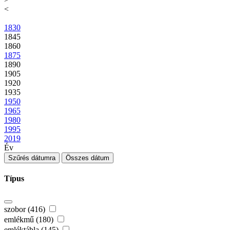
<
1830
1845
1860
1875
1890
1905
1920
1935
1950
1965
1980
1995
2019
Év
Szűrés dátumra
Összes dátum
Típus
szobor (416)
emlékmű (180)
emléktábla (145)