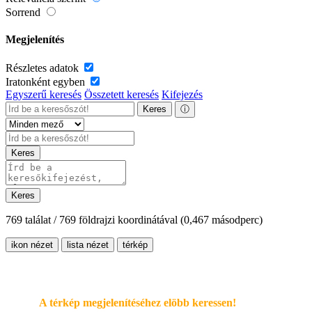
Sorrend
Megjelenítés
Részletes adatok
Iratonként egyben
Egyszerű keresés
Összetett keresés
Kifejezés
Keres
ⓘ
Keres
Keres
769 találat / 769 földrajzi koordinátával
(0,467 másodperc)
ikon nézet
lista nézet
térkép
A térkép megjelenítéséhez elöbb keressen!