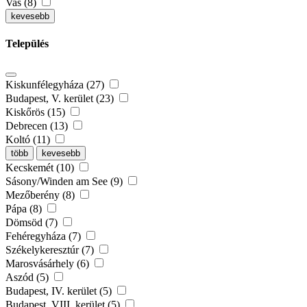
Vas (8)
kevesebb
Település
Kiskunfélegyháza (27)
Budapest, V. kerület (23)
Kiskőrös (15)
Debrecen (13)
Koltó (11)
több
kevesebb
Kecskemét (10)
Sásony/Winden am See (9)
Mezőberény (8)
Pápa (8)
Dömsöd (7)
Fehéregyháza (7)
Székelykeresztúr (7)
Marosvásárhely (6)
Aszód (5)
Budapest, IV. kerület (5)
Budapest, VIII. kerület (5)