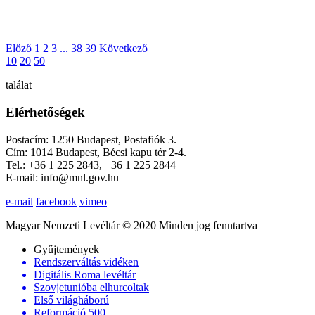
Előző
1
2
3
...
38
39
Következő
10
20
50
találat
Elérhetőségek
Postacím: 1250 Budapest, Postafiók 3.
Cím: 1014 Budapest, Bécsi kapu tér 2-4.
Tel.: +36 1 225 2843, +36 1 225 2844
E-mail: info@mnl.gov.hu
e-mail
facebook
vimeo
Magyar Nemzeti Levéltár © 2020 Minden jog fenntartva
Gyűjtemények
Rendszerváltás vidéken
Digitális Roma levéltár
Szovjetunióba elhurcoltak
Első világháború
Reformáció 500