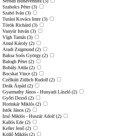
Serban Bunaventura (3)
Szabolcs Péter (3)
Szabó Iván (3)
Turáni Kovács Imre (3)
Török Richárd (3)
Vanyúr István (3)
Vígh Tamás (3)
Antal Károly (2)
Aradi Zsigmond (2)
Baksa Soós György (2)
Balogh Péter (2)
Bobály Attila (2)
Bocskai Vince (2)
Czélkúti Züllich Rudolf (2)
Deák Árpád (2)
Gyarmathy János - Hunyadi László (2)
Győri Dezső (2)
Horinkár Miklós (2)
Istók János (2)
Izsó Miklós - Huszár Adolf (2)
Kallós Ede (2)
Keller Jenő (2)
Köllő Miklós (2)