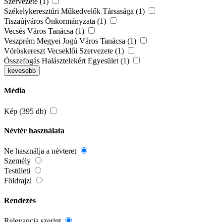
Szervezete (1)
Székelykeresztúri Műkedvelők Társasága (1)
Tiszaújváros Önkormányzata (1)
Vecsés Város Tanácsa (1)
Veszprém Megyei Jogú Város Tanácsa (1)
Vöröskereszt Vecseklői Szervezete (1)
Összefogás Halásztelekért Egyesület (1)
kevesebb
Média
Kép (395 db)
Névtér használata
Ne használja a névteret
Személy
Testületi
Földrajzi
Rendezés
Relevancia szerint