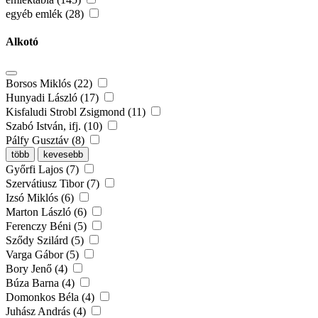
egyéb emlék (28)
Alkotó
Borsos Miklós (22)
Hunyadi László (17)
Kisfaludi Strobl Zsigmond (11)
Szabó István, ifj. (10)
Pálfy Gusztáv (8)
több
kevesebb
Győrfi Lajos (7)
Szervátiusz Tibor (7)
Izsó Miklós (6)
Marton László (6)
Ferenczy Béni (5)
Sződy Szilárd (5)
Varga Gábor (5)
Bory Jenő (4)
Búza Barna (4)
Domonkos Béla (4)
Juhász András (4)