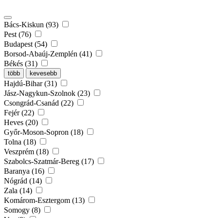
Bács-Kiskun (93)
Pest (76)
Budapest (54)
Borsod-Abaúj-Zemplén (41)
Békés (31)
több
kevesebb
Hajdú-Bihar (31)
Jász-Nagykun-Szolnok (23)
Csongrád-Csanád (22)
Fejér (22)
Heves (20)
Győr-Moson-Sopron (18)
Tolna (18)
Veszprém (18)
Szabolcs-Szatmár-Bereg (17)
Baranya (16)
Nógrád (14)
Zala (14)
Komárom-Esztergom (13)
Somogy (8)