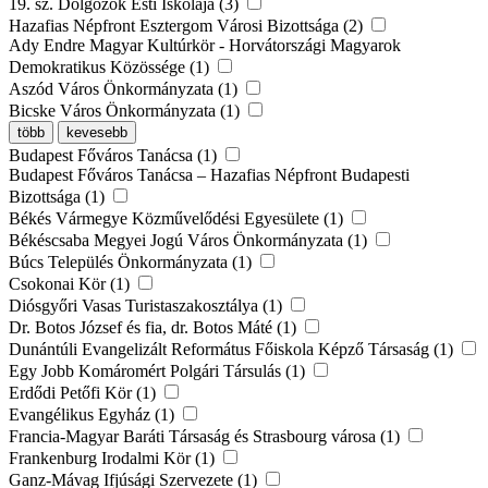
19. sz. Dolgozók Esti Iskolája (3)
Hazafias Népfront Esztergom Városi Bizottsága (2)
Ady Endre Magyar Kultúrkör - Horvátországi Magyarok
Demokratikus Közössége (1)
Aszód Város Önkormányzata (1)
Bicske Város Önkormányzata (1)
több
kevesebb
Budapest Főváros Tanácsa (1)
Budapest Főváros Tanácsa – Hazafias Népfront Budapesti
Bizottsága (1)
Békés Vármegye Közművelődési Egyesülete (1)
Békéscsaba Megyei Jogú Város Önkormányzata (1)
Búcs Település Önkormányzata (1)
Csokonai Kör (1)
Diósgyőri Vasas Turistaszakosztálya (1)
Dr. Botos József és fia, dr. Botos Máté (1)
Dunántúli Evangelizált Református Főiskola Képző Társaság (1)
Egy Jobb Komáromért Polgári Társulás (1)
Erdődi Petőfi Kör (1)
Evangélikus Egyház (1)
Francia-Magyar Baráti Társaság és Strasbourg városa (1)
Frankenburg Irodalmi Kör (1)
Ganz-Mávag Ifjúsági Szervezete (1)