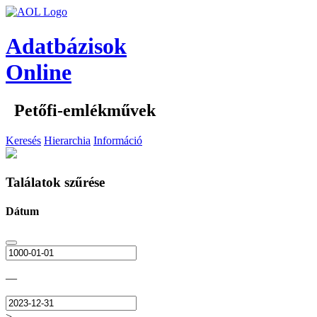
Adatbázisok
Online
Petőfi-emlékművek
Keresés
Hierarchia
Információ
Találatok szűrése
Dátum
—
>