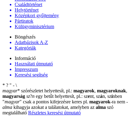
Családtörténet
Helytörténet
Középkori gyűjtemény
Pártiratok
Külügyminisztérium
Böngészés
Adatbázisok A-Z
Kategóriák
Információ
Használati útmutató
Impresszum
Keresési segítség
*
?
"
-
\
magyar
*
szórészletet helyettesít, pl.:
magyarok
,
magyaroknak
,
magyarság
sz
?
n
egy betűt helyettesít, pl.: sz
e
nt, sz
á
n, sz
í
nben
"
magyar
"
csak a pontos kifejezésre keres pl.
magyarok
-ra nem
-
alma
kihagyja azokat a találatokat, amelyben az
alma
szó
megtalálható
Részletes keresési útmutató