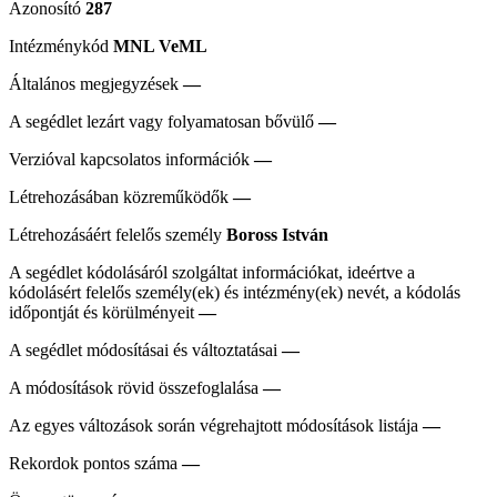
Azonosító
287
Intézménykód
MNL VeML
Általános megjegyzések
—
A segédlet lezárt vagy folyamatosan bővülő
—
Verzióval kapcsolatos információk
—
Létrehozásában közreműködők
—
Létrehozásáért felelős személy
Boross István
A segédlet kódolásáról szolgáltat információkat, ideértve a
kódolásért felelős személy(ek) és intézmény(ek) nevét, a kódolás
időpontját és körülményeit
—
A segédlet módosításai és változtatásai
—
A módosítások rövid összefoglalása
—
Az egyes változások során végrehajtott módosítások listája
—
Rekordok pontos száma
—