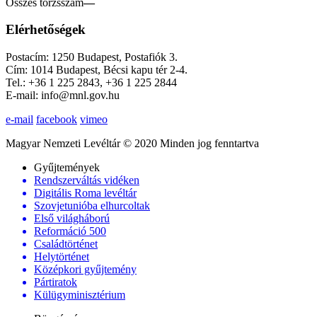
Összes törzsszám
—
Elérhetőségek
Postacím: 1250 Budapest, Postafiók 3.
Cím: 1014 Budapest, Bécsi kapu tér 2-4.
Tel.: +36 1 225 2843, +36 1 225 2844
E-mail: info@mnl.gov.hu
e-mail
facebook
vimeo
Magyar Nemzeti Levéltár © 2020 Minden jog fenntartva
Gyűjtemények
Rendszerváltás vidéken
Digitális Roma levéltár
Szovjetunióba elhurcoltak
Első világháború
Reformáció 500
Családtörténet
Helytörténet
Középkori gyűjtemény
Pártiratok
Külügyminisztérium