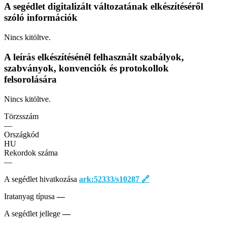
A segédlet digitalizált változatának elkészítéséről
szóló információk
Nincs kitöltve.
A leírás elkészítésénél felhasznált szabályok,
szabványok, konvenciók és protokollok
felsorolására
Nincs kitöltve.
Törzsszám
—
Országkód
HU
Rekordok száma
—
A segédlet hivatkozása
ark:52333/s10287
🔗
Iratanyag típusa
—
A segédlet jellege
—