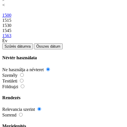
<
1500
1515
1530
1545
1563
Év
Szűrés dátumra
Összes dátum
Névtér használata
Ne használja a névteret
Személy
Testületi
Földrajzi
Rendezés
Relevancia szerint
Sorrend
Megjelenítés