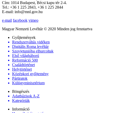
Cím: 1014 Budapest, Bécsi kapu tér 2-4.
Tel.: +36 1 225 2843, +36 1 225 2844
E-mail: info@mnl.gov.hu
e-mail
facebook
vimeo
Magyar Nemzeti Levéltár © 2020 Minden jog fenntartva
Gyűjtemények
Rendszerváltás vidéken
Digitális Roma levéltár
Szovjetunióba elhurcoltak
Első világháború
Reformáció 500
Családtörténet
Helytörténet
Középkori gyűjtemény
Pártiratok
Külügyminisztérium
Böngészés
Adatbázisok A-Z
Kategóriák
Információ