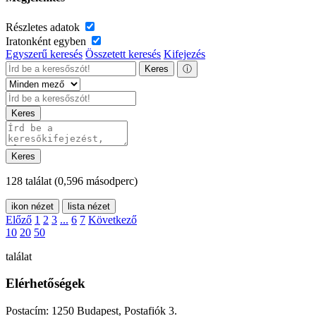
Részletes adatok
Iratonként egyben
Egyszerű keresés
Összetett keresés
Kifejezés
Keres
ⓘ
Keres
Keres
128 találat
(0,596 másodperc)
ikon nézet
lista nézet
Előző
1
2
3
...
6
7
Következő
10
20
50
találat
Elérhetőségek
Postacím: 1250 Budapest, Postafiók 3.