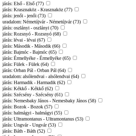
járás: Első - Első (77)
járás: Krasznaköz - Krasznaköz (77)
járás: jenői - jenői (73)
uradalom: Németújvár - Németújvár (73)
járás: oszlányi - oszlányi (70)
járás: Rozsnyó - Rozsnyó (68)
járás: lévai - lévai (67)
járás: Második - Második (66)
járás: Bajmóc - Bajmóc (65)
járás: Érmellyéke - Érmellyéke (65)
járás: Fülek - Fülek (64)
járás: Orban Pál - Orban Pál (64)
uradalom: alsólendvai - alsólendvai (64)
járás: Harmadik - Harmadik (62)
járás: Kékkő - Kékkő (62)
járás: Szécsény - Szécsény (61)
járás: Nemesbaky János - Nemesbaky János (58)
járás: Bozok - Bozok (57)
járás: halmágyi - halmágyi (55)
járás: Ultramontanus - Ultramontanus (53)
járás: Ungvár - Ungvár (53)
járás: Báth - Báth (52)