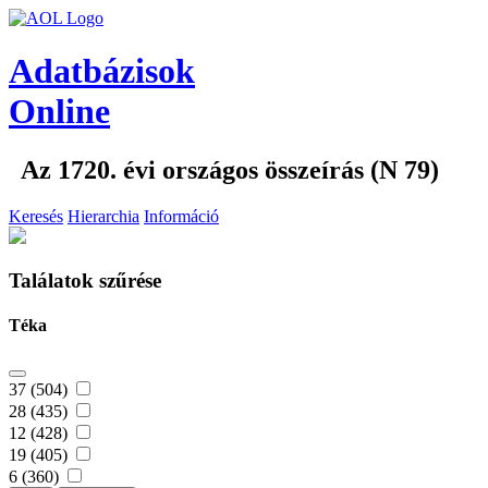
Adatbázisok
Online
Az 1720. évi országos összeírás (N 79)
Keresés
Hierarchia
Információ
Találatok szűrése
Téka
37 (504)
28 (435)
12 (428)
19 (405)
6 (360)