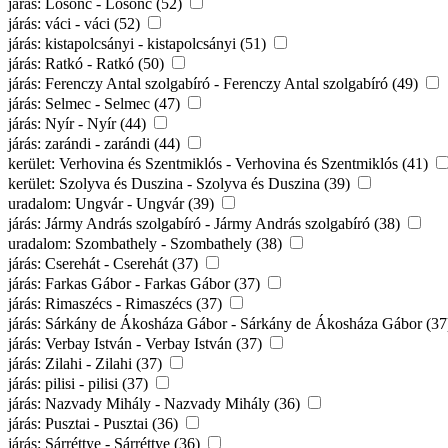
járás: Losonc - Losonc (52)
járás: váci - váci (52)
járás: kistapolcsányi - kistapolcsányi (51)
járás: Ratkó - Ratkó (50)
járás: Ferenczy Antal szolgabíró - Ferenczy Antal szolgabíró (49)
járás: Selmec - Selmec (47)
járás: Nyír - Nyír (44)
járás: zarándi - zarándi (44)
kerület: Verhovina és Szentmiklós - Verhovina és Szentmiklós (41)
kerület: Szolyva és Duszina - Szolyva és Duszina (39)
uradalom: Ungvár - Ungvár (39)
járás: Jármy András szolgabíró - Jármy András szolgabíró (38)
uradalom: Szombathely - Szombathely (38)
járás: Cserehát - Cserehát (37)
járás: Farkas Gábor - Farkas Gábor (37)
járás: Rimaszécs - Rimaszécs (37)
járás: Sárkány de Ákosháza Gábor - Sárkány de Ákosháza Gábor (3
járás: Verbay István - Verbay István (37)
járás: Zilahi - Zilahi (37)
járás: pilisi - pilisi (37)
járás: Nazvady Mihály - Nazvady Mihály (36)
járás: Pusztai - Pusztai (36)
járás: Sárréttye - Sárréttye (36)