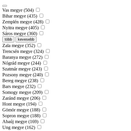
Vas megye (504)
Bihar megye (435)
Zemplén megye (428)
Nyitra megye (405)
Sáros megye (360)
több
kevesebb
Zala megye (352)
Trencsén megye (324)
Baranya megye (272)
Nógrád megye (244)
Szatmár megye (243)
Pozsony megye (240)
Bereg megye (238)
Bars megye (232)
Somogy megye (209)
Zaránd megye (206)
Hont megye (194)
Gömör megye (188)
Sopron megye (188)
Abaúj megye (169)
Ung megye (162)