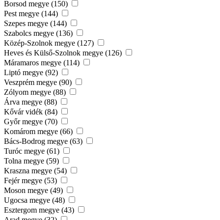
Borsod megye (150)
Pest megye (144)
Szepes megye (144)
Szabolcs megye (136)
Közép-Szolnok megye (127)
Heves és Külső-Szolnok megye (126)
Máramaros megye (114)
Liptó megye (92)
Veszprém megye (90)
Zólyom megye (88)
Árva megye (88)
Kővár vidék (84)
Győr megye (70)
Komárom megye (66)
Bács-Bodrog megye (63)
Turóc megye (61)
Tolna megye (59)
Kraszna megye (54)
Fejér megye (53)
Moson megye (49)
Ugocsa megye (48)
Esztergom megye (43)
Arad megye (32)