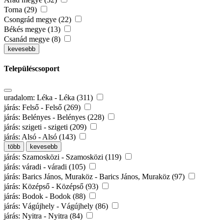
Torna (29)
Csongrád megye (22)
Békés megye (13)
Csanád megye (8)
kevesebb
Településcsoport
uradalom: Léka - Léka (311)
járás: Felső - Felső (269)
járás: Belényes - Belényes (228)
járás: szigeti - szigeti (209)
járás: Alsó - Alsó (143)
több
kevesebb
járás: Szamosközi - Szamosközi (119)
járás: váradi - váradi (105)
járás: Barics János, Muraköz - Barics János, Muraköz (97)
járás: Középső - Középső (93)
járás: Bodok - Bodok (88)
járás: Vágújhely - Vágújhely (86)
járás: Nyitra - Nyitra (84)