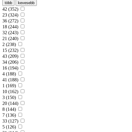
több
kevesebb
42 (352)
23 (324)
36 (272)
18 (244)
32 (243)
21 (240)
2 (238)
15 (232)
43 (209)
34 (206)
16 (194)
4 (188)
41 (188)
1 (169)
10 (162)
3 (150)
20 (144)
8 (144)
7 (136)
33 (127)
5 (126)