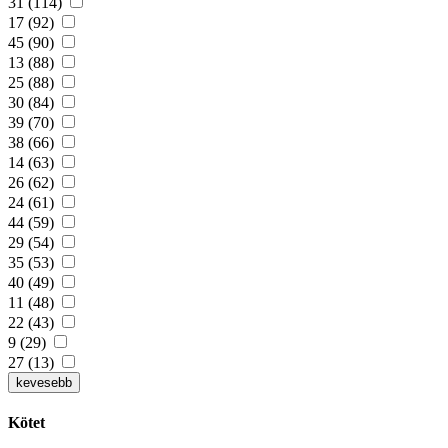
31 (114)
17 (92)
45 (90)
13 (88)
25 (88)
30 (84)
39 (70)
38 (66)
14 (63)
26 (62)
24 (61)
44 (59)
29 (54)
35 (53)
40 (49)
11 (48)
22 (43)
9 (29)
27 (13)
kevesebb
Kötet