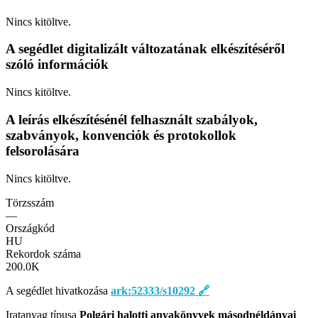
Nincs kitöltve.
A segédlet digitalizált változatának elkészítéséről
szóló információk
Nincs kitöltve.
A leírás elkészítésénél felhasznált szabályok,
szabványok, konvenciók és protokollok
felsorolására
Nincs kitöltve.
Törzsszám
—
Országkód
HU
Rekordok száma
200.0
K
A segédlet hivatkozása
ark:52333/s10292
🔗
Iratanyag típusa
Polgári halotti anyakönyvek másodpéldányai