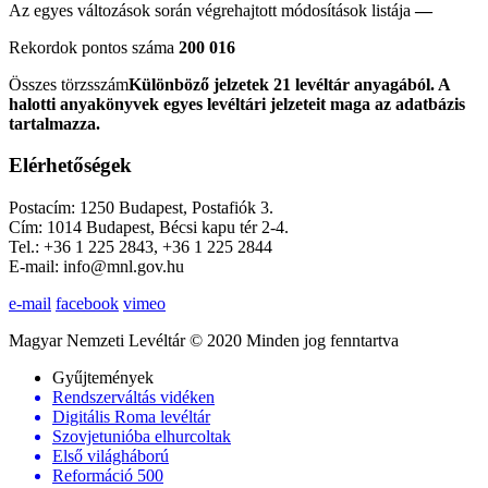
Az egyes változások során végrehajtott módosítások listája
—
Rekordok pontos száma
200 016
Összes törzsszám
Különböző jelzetek 21 levéltár anyagából. A
halotti anyakönyvek egyes levéltári jelzeteit maga az adatbázis
tartalmazza.
Elérhetőségek
Postacím: 1250 Budapest, Postafiók 3.
Cím: 1014 Budapest, Bécsi kapu tér 2-4.
Tel.: +36 1 225 2843, +36 1 225 2844
E-mail: info@mnl.gov.hu
e-mail
facebook
vimeo
Magyar Nemzeti Levéltár © 2020 Minden jog fenntartva
Gyűjtemények
Rendszerváltás vidéken
Digitális Roma levéltár
Szovjetunióba elhurcoltak
Első világháború
Reformáció 500