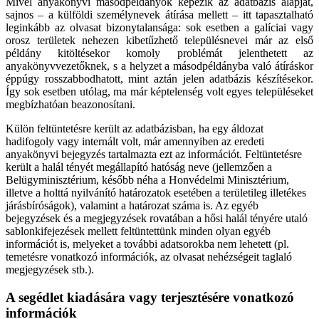
Mivel anyakönyvi másodpéldányok képezik az adatbázis alapját,
sajnos – a külföldi személynevek átírása mellett – itt tapasztalható
leginkább az olvasat bizonytalansága: sok esetben a galíciai vagy
orosz területek nehezen kibetűzhető településnevei már az első
példány kitöltésekor komoly problémát jelenthetett az
anyakönyvvezetőknek, s a helyzet a másodpéldányba való átíráskor
éppúgy rosszabbodhatott, mint aztán jelen adatbázis készítésekor.
Így sok esetben utólag, ma már képtelenség volt egyes településeket
megbízhatóan beazonosítani.
Külön feltüntetésre került az adatbázisban, ha egy áldozat
hadifogoly vagy internált volt, már amennyiben az eredeti
anyakönyvi bejegyzés tartalmazta ezt az információt. Feltüntetésre
került a halál tényét megállapító hatóság neve (jellemzően a
Belügyminisztérium, később néha a Honvédelmi Minisztérium,
illetve a holttá nyilvánító határozatok esetében a területileg illetékes
járásbíróságok), valamint a határozat száma is. Az egyéb
bejegyzések és a megjegyzések rovatában a hősi halál tényére utaló
sablonkifejezések mellett feltüntettünk minden olyan egyéb
információt is, melyeket a további adatsorokba nem lehetett (pl.
temetésre vonatkozó információk, az olvasat nehézségeit taglaló
megjegyzések stb.).
A segédlet kiadására vagy terjesztésére vonatkozó
információk