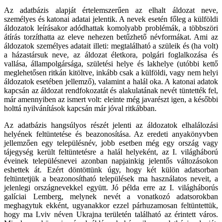
Az adatbázis alapját értelemszerűen az elhalt áldozat neve,
személyes és katonai adatai jelentik. A nevek esetén főleg a külföldi
áldozatok leírásakor adódhattak komolyabb problémák, a többszöri
átírás torzíthatta az eleve nehezen betűzhető névformákat. Ami az
áldozatok személyes adatait illeti: megtalálható a szüleik és (ha volt)
a házastársuk neve, az áldozat életkora, polgári foglalkozása és
vallása, állampolgársága, születési helye és lakhelye (utóbbi kettő
meglehetősen ritkán kitöltve, inkább csak a külföldi, vagy nem helyi
áldozatok esetében jellemző), valamint a halál oka. A katonai adatok
kapcsán az áldozat rendfokozatát és alakulatának nevét tüntették fel,
már amennyiben az ismert volt: eleinte még javarészt igen, a későbbi
holttá nyilvánítások kapcsán már jóval ritkábban.
Az adatbázis hangsúlyos részét jelenti az áldozatok elhalálozási
helyének feltüntetése és beazonosítása. Az eredeti anyakönyvben
jellemzően egy településnév, jobb esetben még egy ország vagy
tájegység került feltüntetésre a halál helyeként, az I. világháború
éveinek településnevei azonban napjainkig jelentős változásokon
eshettek át. Ezért döntöttünk úgy, hogy két külön adatsorban
feltüntetjük a beazonosítható települések ma használatos neveit, a
jelenlegi országnevekkel együtt. Jó példa erre az I. világháborús
galíciai Lemberg, melynek nevét a vonatkozó adatsorokban
meghagytuk ekként, ugyanakkor ezzel párhuzamosan feltüntettük,
hogy ma Lviv néven Ukrajna területén található az érintett város.