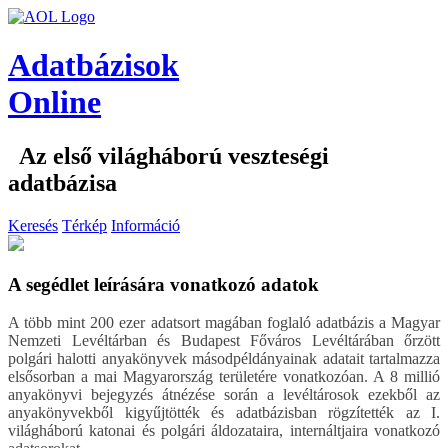
Adatbázisok
Online
Az első világháború veszteségi
adatbázisa
Keresés
Térkép
Információ
A segédlet leírására vonatkozó adatok
A több mint 200 ezer adatsort magában foglaló adatbázis a Magyar
Nemzeti Levéltárban és Budapest Főváros Levéltárában őrzött
polgári halotti anyakönyvek másodpéldányainak adatait tartalmazza
elsősorban a mai Magyarország területére vonatkozóan. A 8 millió
anyakönyvi bejegyzés átnézése során a levéltárosok ezekből az
anyakönyvekből kigyűjtötték és adatbázisban rögzítették az I.
világháború katonai és polgári áldozataira, internáltjaira vonatkozó