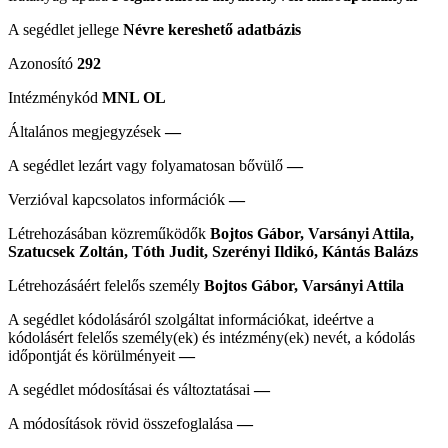
A segédlet jellege
Névre kereshető adatbázis
Azonosító
292
Intézménykód
MNL OL
Általános megjegyzések
—
A segédlet lezárt vagy folyamatosan bővülő
—
Verzióval kapcsolatos információk
—
Létrehozásában közreműködők
Bojtos Gábor, Varsányi Attila,
Szatucsek Zoltán, Tóth Judit, Szerényi Ildikó, Kántás Balázs
Létrehozásáért felelős személy
Bojtos Gábor, Varsányi Attila
A segédlet kódolásáról szolgáltat információkat, ideértve a
kódolásért felelős személy(ek) és intézmény(ek) nevét, a kódolás
időpontját és körülményeit
—
A segédlet módosításai és változtatásai
—
A módosítások rövid összefoglalása
—