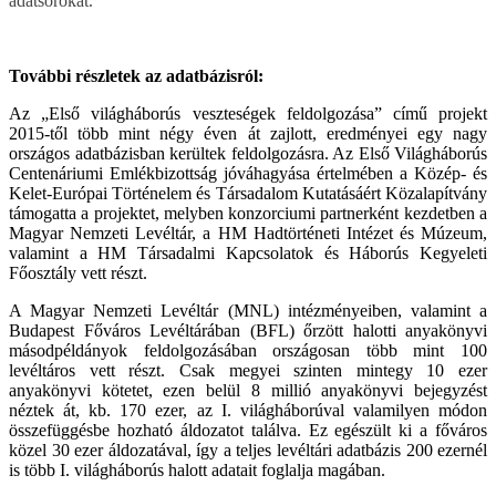
adatsorokat.
További részletek az adatbázisról:
Az „Első világháborús veszteségek feldolgozása” című projekt
2015-től több mint négy éven át zajlott, eredményei egy nagy
országos adatbázisban kerültek feldolgozásra. Az Első Világháborús
Centenáriumi Emlékbizottság jóváhagyása értelmében a Közép- és
Kelet-Európai Történelem és Társadalom Kutatásáért Közalapítvány
támogatta a projektet, melyben konzorciumi partnerként kezdetben a
Magyar Nemzeti Levéltár, a HM Hadtörténeti Intézet és Múzeum,
valamint a HM Társadalmi Kapcsolatok és Háborús Kegyeleti
Főosztály vett részt.
A Magyar Nemzeti Levéltár (MNL) intézményeiben, valamint a
Budapest Főváros Levéltárában (BFL) őrzött halotti anyakönyvi
másodpéldányok feldolgozásában országosan több mint 100
levéltáros vett részt. Csak megyei szinten mintegy 10 ezer
anyakönyvi kötetet, ezen belül 8 millió anyakönyvi bejegyzést
néztek át, kb. 170 ezer, az I. világháborúval valamilyen módon
összefüggésbe hozható áldozatot találva. Ez egészült ki a főváros
közel 30 ezer áldozatával, így a teljes levéltári adatbázis 200 ezernél
is több I. világháborús halott adatait foglalja magában.