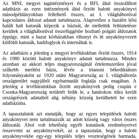
Az MNL megyei tagintézményei és a BFL által összeállított
adatbázis az ezen intézmények által őrzött halotti anyakönyvi
másodpéldányokban fellelhető összes, az I. világháborúval
kapcsolatos áldozat adatait tartalmazza. Alapvetően a hazáért hősi
halált halt katonák képezik a bázisát, de mellettük feltüntetésre
kerültek a világháborúval összefüggésbe hozható polgári áldozatok
éppúgy, mint a hazai kórházakban elhunyt és itt anyakönyvezett
külföldi katonák, hadifoglyok és internáltak is.
Az adatbázis a jelenleg a megyei levéltárakban őrzött összes, 1914
és 1980 közötti halotti anyakönyv adatait tartalmazza. Mindez
azonban az akkori teljes magyarországinál értelemszerűen jóval
szűkebb merítési bázis, lévén a trianoni békediktátum
folyományaként az 1920 utáni Magyarország az I. világháborús
országterület nagyjából egyharmadát foglalja csak magában. A
jelenleg a levéltárainkban őrzött anyakönyvek pedig csupán e
Csonka-Magyarország területét fedik le, a határokon túlra került
országrészek adataiból alig néhány község kerülhetett be ezen
adatbázisba.
A tapasztalatok azt mutatják, hogy az egyes települések halotti
anyakönyvei nem tartalmazzák az adott község vagy város összes
áldozatát. Ahol volt lehetőség egyéb kutatások eredményeivel
összevetni az anyakönyvekét, az a tapasztalat, hogy a halotti
anyakönyvekbe egy-egy település teljes veszteségének harmada,