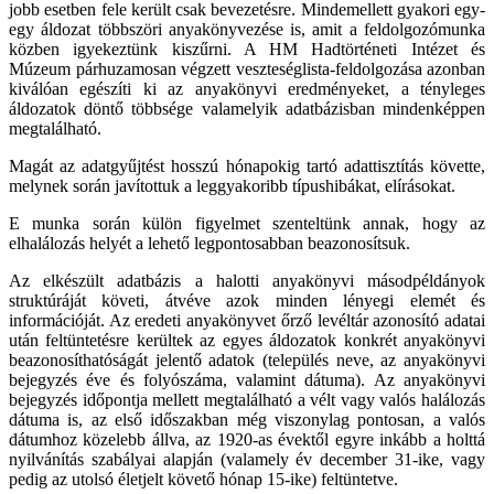
jobb esetben fele került csak bevezetésre. Mindemellett gyakori egy-
egy áldozat többszöri anyakönyvezése is, amit a feldolgozómunka
közben igyekeztünk kiszűrni. A HM Hadtörténeti Intézet és
Múzeum párhuzamosan végzett veszteséglista-feldolgozása azonban
kiválóan egészíti ki az anyakönyvi eredményeket, a tényleges
áldozatok döntő többsége valamelyik adatbázisban mindenképpen
megtalálható.
Magát az adatgyűjtést hosszú hónapokig tartó adattisztítás követte,
melynek során javítottuk a leggyakoribb típushibákat, elírásokat.
E munka során külön figyelmet szenteltünk annak, hogy az
elhalálozás helyét a lehető legpontosabban beazonosítsuk.
Az elkészült adatbázis a halotti anyakönyvi másodpéldányok
struktúráját követi, átvéve azok minden lényegi elemét és
információját. Az eredeti anyakönyvet őrző levéltár azonosító adatai
után feltüntetésre kerültek az egyes áldozatok konkrét anyakönyvi
beazonosíthatóságát jelentő adatok (település neve, az anyakönyvi
bejegyzés éve és folyószáma, valamint dátuma). Az anyakönyvi
bejegyzés időpontja mellett megtalálható a vélt vagy valós halálozás
dátuma is, az első időszakban még viszonylag pontosan, a valós
dátumhoz közelebb állva, az 1920-as évektől egyre inkább a holttá
nyilvánítás szabályai alapján (valamely év december 31-ike, vagy
pedig az utolsó életjelt követő hónap 15-ike) feltüntetve.