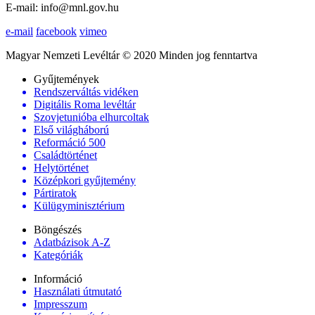
E-mail: info@mnl.gov.hu
e-mail
facebook
vimeo
Magyar Nemzeti Levéltár © 2020 Minden jog fenntartva
Gyűjtemények
Rendszerváltás vidéken
Digitális Roma levéltár
Szovjetunióba elhurcoltak
Első világháború
Reformáció 500
Családtörténet
Helytörténet
Középkori gyűjtemény
Pártiratok
Külügyminisztérium
Böngészés
Adatbázisok A-Z
Kategóriák
Információ
Használati útmutató
Impresszum