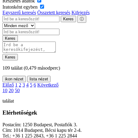
Részletes adatok
Iratonként egyben
Egyszerű keresés
Összetett keresés
Kifejezés
Keres
ⓘ
Keres
Keres
109 találat
(0,479 másodperc)
ikon nézet
lista nézet
Előző
1
2
3
4
5
6
Következő
10
20
50
találat
Elérhetőségek
Postacím: 1250 Budapest, Postafiók 3.
Cím: 1014 Budapest, Bécsi kapu tér 2-4.
Tel.: +36 1 225 2843, +36 1 225 2844