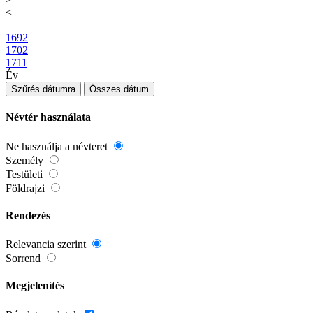
<
1692
1702
1711
Év
Szűrés dátumra
Összes dátum
Névtér használata
Ne használja a névteret
Személy
Testületi
Földrajzi
Rendezés
Relevancia szerint
Sorrend
Megjelenítés