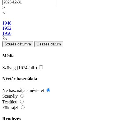
>
<
1948
1952
1956
Év
Szűrés dátumra
Összes dátum
Média
Szöveg (16742 db)
Névtér használata
Ne használja a névteret
Személy
Testületi
Földrajzi
Rendezés