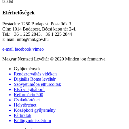
találat
Elérhetőségek
Postacím: 1250 Budapest, Postafiók 3.
Cím: 1014 Budapest, Bécsi kapu tér 2-4.
Tel.: +36 1 225 2843, +36 1 225 2844
E-mail: info@mnl.gov.hu
e-mail
facebook
vimeo
Magyar Nemzeti Levéltár © 2020 Minden jog fenntartva
Gyűjtemények
Rendszerváltás vidéken
Digitális Roma levéltár
Szovjetunióba elhurcoltak
Első világháború
Reformáció 500
Családtörténet
Helytörténet
Középkori gyűjtemény
Pártiratok
Külügyminisztérium