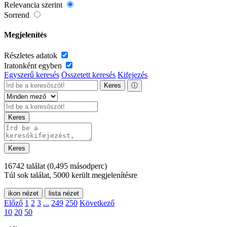
Relevancia szerint
Sorrend
Megjelenítés
Részletes adatok
Iratonként egyben
Egyszerű keresés
Összetett keresés
Kifejezés
Keres
ⓘ
Keres
Keres
16742 találat
(0,495 másodperc)
Túl sok találat, 5000 került megjelenítésre
ikon nézet
lista nézet
Előző
1
2
3
...
249
250
Következő
10
20
50