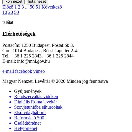
ikon nézet
lista nézet
Előző
1
2
3
...
50
51
Következő
10
20
50
találat
Elérhetőségek
Postacím: 1250 Budapest, Postafiók 3.
Cím: 1014 Budapest, Bécsi kapu tér 2-4.
Tel.: +36 1 225 2843, +36 1 225 2844
E-mail: info@mnl.gov.hu
e-mail
facebook
vimeo
Magyar Nemzeti Levéltár © 2020 Minden jog fenntartva
Gyűjtemények
Rendszerváltás vidéken
Digitális Roma levéltár
Szovjetunióba elhurcoltak
Első világháború
Reformáció 500
Családtörténet
Helytörténet