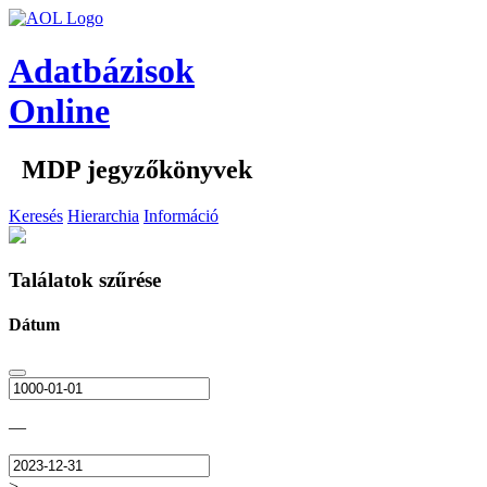
Adatbázisok
Online
MDP jegyzőkönyvek
Keresés
Hierarchia
Információ
Találatok szűrése
Dátum
—
>