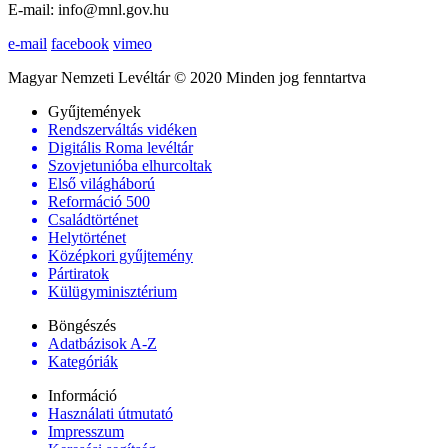
E-mail: info@mnl.gov.hu
e-mail
facebook
vimeo
Magyar Nemzeti Levéltár © 2020 Minden jog fenntartva
Gyűjtemények
Rendszerváltás vidéken
Digitális Roma levéltár
Szovjetunióba elhurcoltak
Első világháború
Reformáció 500
Családtörténet
Helytörténet
Középkori gyűjtemény
Pártiratok
Külügyminisztérium
Böngészés
Adatbázisok A-Z
Kategóriák
Információ
Használati útmutató
Impresszum