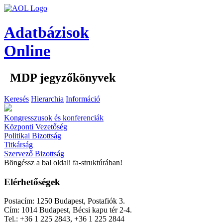
Adatbázisok
Online
MDP jegyzőkönyvek
Keresés
Hierarchia
Információ
Kongresszusok és konferenciák
Központi Vezetőség
Politikai Bizottság
Titkárság
Szervező Bizottság
Böngéssz a bal oldali fa-struktúrában!
Elérhetőségek
Postacím: 1250 Budapest, Postafiók 3.
Cím: 1014 Budapest, Bécsi kapu tér 2-4.
Tel.: +36 1 225 2843, +36 1 225 2844