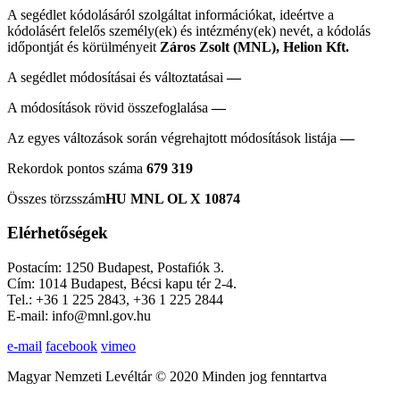
A segédlet kódolásáról szolgáltat információkat, ideértve a
kódolásért felelős személy(ek) és intézmény(ek) nevét, a kódolás
időpontját és körülményeit
Záros Zsolt (MNL), Helion Kft.
A segédlet módosításai és változtatásai
—
A módosítások rövid összefoglalása
—
Az egyes változások során végrehajtott módosítások listája
—
Rekordok pontos száma
679 319
Összes törzsszám
HU MNL OL X 10874
Elérhetőségek
Postacím: 1250 Budapest, Postafiók 3.
Cím: 1014 Budapest, Bécsi kapu tér 2-4.
Tel.: +36 1 225 2843, +36 1 225 2844
E-mail: info@mnl.gov.hu
e-mail
facebook
vimeo
Magyar Nemzeti Levéltár © 2020 Minden jog fenntartva