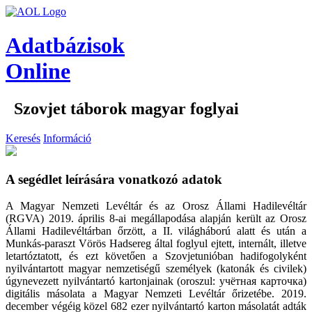
Adatbázisok
Online
Szovjet táborok magyar foglyai
Keresés
Információ
A segédlet leírására vonatkozó adatok
A Magyar Nemzeti Levéltár és az Orosz Állami Hadilevéltár
(RGVA) 2019. április 8-ai megállapodása alapján került az Orosz
Állami Hadilevéltárban őrzött, a II. világháború alatt és után a
Munkás-paraszt Vörös Hadsereg által foglyul ejtett, internált, illetve
letartóztatott, és ezt követően a Szovjetunióban hadifogolyként
nyilvántartott magyar nemzetiségű személyek (katonák és civilek)
úgynevezett nyilvántartó kartonjainak (oroszul: учётная карточка)
digitális másolata a Magyar Nemzeti Levéltár őrizetébe. 2019.
december végéig közel 682 ezer nyilvántartó karton másolatát adták