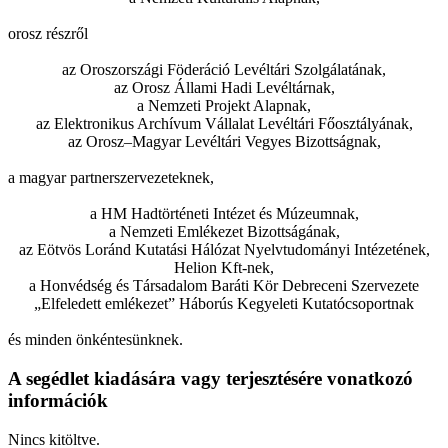
orosz részről
az Oroszországi Föderáció Levéltári Szolgálatának,
az Orosz Állami Hadi Levéltárnak,
a Nemzeti Projekt Alapnak,
az Elektronikus Archívum Vállalat Levéltári Főosztályának,
az Orosz–Magyar Levéltári Vegyes Bizottságnak,
a magyar partnerszervezeteknek,
a HM Hadtörténeti Intézet és Múzeumnak,
a Nemzeti Emlékezet Bizottságának,
az Eötvös Loránd Kutatási Hálózat Nyelvtudományi Intézetének,
Helion Kft-nek,
a Honvédség és Társadalom Baráti Kör Debreceni Szervezete
„Elfeledett emlékezet” Háborús Kegyeleti Kutatócsoportnak
és minden önkéntesünknek.
A segédlet kiadására vagy terjesztésére vonatkozó
információk
Nincs kitöltve.