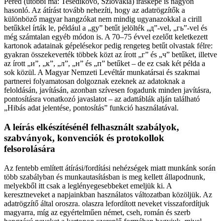
Pered (utóbbi ma: Tešedíkovo, Szlovákia) írásképe is nagyon
hasonló. Az átírást tovább nehezíti, hogy az adatrögzítők a
különböző magyar hangzókat nem mindig ugyanazokkal a cirill
betűkkel írták le, például a „gy” betűt jelölték „д”-vel, „гь”-vel és
még számtalan egyéb módon is. A 70–75 évvel ezelőtt keletkezett
kartonok adatainak gépelésekor pedig rengeteg betűt olvastak félre:
gyakran összekeverték többek közt az írott „г” és „ч” betűket, illetve
az írott „и”, „к”, „л”, „н” és „п” betűket – de ez csak két példa a
sok közül. A Magyar Nemzeti Levéltár munkatársai és szakmai
partnerei folyamatosan dolgoznak ezeknek az adatoknak a
feloldásán, javításán, azonban szívesen fogadunk minden javításra,
pontosításra vonatkozó javaslatot – az adattáblák alján található
„Hibás adat jelentése, pontosítás” funkció használatával.
A leírás elkészítésénél felhasznált szabályok,
szabványok, konvenciók és protokollok
felsorolására
Az fentebb említett átírási/fordítási nehézségek miatt munkánk során
több szabályban és munkautasításban is meg kellett állapodnunk,
melyekből itt csak a leglényegesebbeket emeljük ki. A
keresztneveket a napjainkban használatos változatban közöljük. Az
adatrögzítő által oroszra. olaszra lefordított neveket visszafordítjuk
magyarra, míg az egyértelműen német, cseh, román és szerb