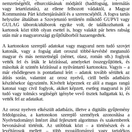
nemzetiségétől, elhurcolásának módjától (hadifogság, internálás
vagy letartóztatás), az ellene felhozott vádaktól, a Magyar
Kommunista Párt közbenjárásától és a szerencséjétől. A fogva tartás
helyszíne általában a Szovjetunió területén működő GUPVI vagy
GULAG táborok/altáborok egyike volt, de találkozhatunk a
kartonok közt több olyan esettel is, hogy valakit pár hetes rabság
után már a magyarországi gyűjtőtáborból hazaengedtek.
A kartonokon szereplő adatokat vagy magyarul nem tudó szovjet
katonák, vagy a fogság alatt oroszul többé-kevésbé megtanuló
magyar és más nemzetiségű (német, olasz, román stb.) foglyok
vették fel és írták le kézírással, amelyeket összegyűjtöttek, és
másoltak át szintén kézírással a nyilvántartó kartonokra. Vagyis – a
már elsődlegesen is pontatlanul leírt – adatok tovább sérültek az
átírás során, valamint az orosz nyelvű, cirill betűs adatbázis
készítésekor úgyszintén. Kivételt képeznek ez alól a magas rangú
katonai vagy civil foglyok, akiket képzett, esetleg magyarul is jól
tudó vagy tolmács segítségét igénybe vevő tisztek hallgattak ki, és
vették fel az adataikat.
Az orosz nyelven elkészült adatbázis, illetve a digitális gyűjtemény
feldolgozása, a kartonokon szereplő személyek azonosítása a
Nyelvtudományi Intézet által fejlesztett algoritmus és szakemberek
bevonásával történik. Az utóbbiak közt – a történészek és a
levéltárosok mellett – több nyugállományú vagy tartalékos