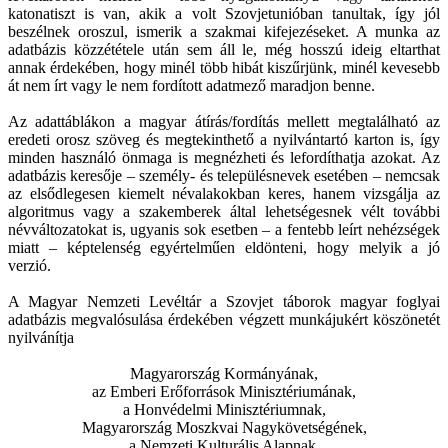
katonatiszt is van, akik a volt Szovjetunióban tanultak, így jól
beszélnek oroszul, ismerik a szakmai kifejezéseket. A munka az
adatbázis közzététele után sem áll le, még hosszú ideig eltarthat
annak érdekében, hogy minél több hibát kiszűrjünk, minél kevesebb
át nem írt vagy le nem fordított adatmező maradjon benne.
Az adattáblákon a magyar átírás/fordítás mellett megtalálható az
eredeti orosz szöveg és megtekinthető a nyilvántartó karton is, így
minden használó önmaga is megnézheti és lefordíthatja azokat. Az
adatbázis keresője – személy- és településnevek esetében – nemcsak
az elsődlegesen kiemelt névalakokban keres, hanem vizsgálja az
algoritmus vagy a szakemberek által lehetségesnek vélt további
névváltozatokat is, ugyanis sok esetben – a fentebb leírt nehézségek
miatt – képtelenség egyértelműen eldönteni, hogy melyik a jó
verzió.
A Magyar Nemzeti Levéltár a Szovjet táborok magyar foglyai
adatbázis megvalósulása érdekében végzett munkájukért köszönetét
nyilvánítja
Magyarország Kormányának,
az Emberi Erőforrások Minisztériumának,
a Honvédelmi Minisztériumnak,
Magyarország Moszkvai Nagykövetségének,
a Nemzeti Kulturális Alapnak,