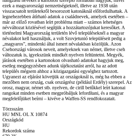
hangzású neveket a kartonon szereplő formában hagyjuk, mivel
ezek a magyarországi nemzetiségieknél, illetve az 1938 után
visszacsatolt területekről besorozott katonáknál előfordulhattak. A
legnehezebben átírható adatok a családnevek, amelyek esetében –
már az előző rovatban leírt probléma miatt – számos lehetséges
névváltozat közlésével segítjük a hozzátartozójukat keresőket. A
történelmi Magyarország területén lévő településeknél a magyar
névalakot kell használjuk, a volt Szovjetunió településeit pedig a
„magyaros”, mindenki által ismert névalakban közöljük. Azon
Csehországi városok neveit, amelyeknek van német, illetve cseh
változatuk is, igyekszünk mindkét nyelven feltüntetni. Megyék,
járások esetében a kartonokon olvasható adatokat hagyjuk meg,
esetleg megjegyzésben adunk tájékoztatást arról, ha az adott
település mégsem ahhoz a közigazgatási egységhez tartozott.
Ugyanezt az eljárást követjük az országoknál is, még ha ebben a
mezőben nem ország, csak országrész (például Erdély) szerepel. Az
orosz, magyar, német stb. nyelven, de cirill betűkkel leírt katonai
rangokat minden esetben megpróbáljuk lefordítani, és a magyar
megfelelőjüket beírni – kivéve a Waffen-SS rendfokozatait.
Törzsszám
HU MNL OL X 10874
Országkód
HU
Rekordok száma