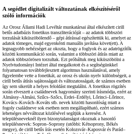
A segédlet digitalizált változatának elkészítéséről
szóló információk
Az Orosz Állami Hadi Levéltár munkatársai által elkészített cirill
betűs adatbázis fonetikus transzliterációját – az adatok többszöri
torzulását kiküszöbölendő – gépi átírással egészítettük ki, amelyet az
adatok tömeges, majd egyenkénti manuális javítása követ(ett). A
legnagyobb nehézséget az okozta, hogy a foglyok és az adatrögzítők
közötti kommunikáció során, valamint a többszöri átírás miatt az
adatok többszörösen torzultak. Ezt próbáltuk meg kiküszöbölni a
Nyelvtudományi Intézet által megalkotott és a segítségünkkel
folyamatosan továbbfejlesztett algoritmus használatával, amely
figyelembe vette a fonetikát, az orosz és ukrán nyelv különbségeit, a
cirill betűs átírás sajátosságait és változatosságait, de számos esetben
így sem sikerült a helyes feloldást megtalálni. A fonetikus rögzítés
során elveszett a családnevek hagyomány szerinti írásmódja, ezért az
Almássy–Almási, Szűcs–Szőcs, Erdei–Erdélyi, Lőrinci–Lőrince,
Kovács–Kovách–Kováts stb. nevek közötti hasonlóság miatt a
fogoly családneve sok esetben nem megállapítható, ezért számos
lehetséges névváltozat közlésével segítjük a keresést. A
településneveknél ilyen bizonytalanságot okoznak a hasonló
településnevek: Sopron–Soprony (utóbbi: Kétsoprony, Békés
megye), de cirill betűs írás esetén Kolozsvár–Kaposvár és Parád–