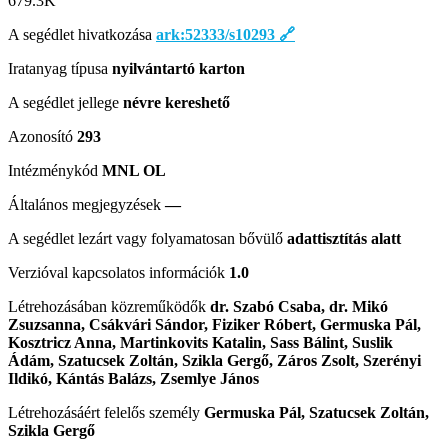
679.3
K
A segédlet hivatkozása
ark:52333/s10293
🔗
Iratanyag típusa
nyilvántartó karton
A segédlet jellege
névre kereshető
Azonosító
293
Intézménykód
MNL OL
Általános megjegyzések
—
A segédlet lezárt vagy folyamatosan bővülő
adattisztítás alatt
Verzióval kapcsolatos információk
1.0
Létrehozásában közreműködők
dr. Szabó Csaba, dr. Mikó
Zsuzsanna, Csákvári Sándor, Fiziker Róbert, Germuska Pál,
Kosztricz Anna, Martinkovits Katalin, Sass Bálint, Suslik
Ádám, Szatucsek Zoltán, Szikla Gergő, Záros Zsolt, Szerényi
Ildikó, Kántás Balázs, Zsemlye János
Létrehozásáért felelős személy
Germuska Pál, Szatucsek Zoltán,
Szikla Gergő