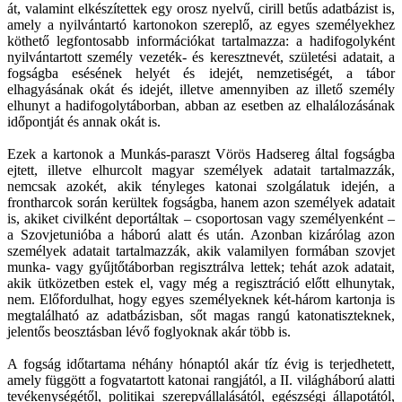
át, valamint elkészítettek egy orosz nyelvű, cirill betűs adatbázist is,
amely a nyilvántartó kartonokon szereplő, az egyes személyekhez
köthető legfontosabb információkat tartalmazza: a hadifogolyként
nyilvántartott személy vezeték- és keresztnevét, születési adatait, a
fogságba esésének helyét és idejét, nemzetiségét, a tábor
elhagyásának okát és idejét, illetve amennyiben az illető személy
elhunyt a hadifogolytáborban, abban az esetben az elhalálozásának
időpontját és annak okát is.
Ezek a kartonok a Munkás-paraszt Vörös Hadsereg által fogságba
ejtett, illetve elhurcolt magyar személyek adatait tartalmazzák,
nemcsak azokét, akik tényleges katonai szolgálatuk idején, a
frontharcok során kerültek fogságba, hanem azon személyek adatait
is, akiket civilként deportáltak – csoportosan vagy személyenként –
a Szovjetunióba a háború alatt és után. Azonban kizárólag azon
személyek adatait tartalmazzák, akik valamilyen formában szovjet
munka- vagy gyűjtőtáborban regisztrálva lettek; tehát azok adatait,
akik ütközetben estek el, vagy még a regisztráció előtt elhunytak,
nem. Előfordulhat, hogy egyes személyeknek két-három kartonja is
megtalálható az adatbázisban, sőt magas rangú katonatiszteknek,
jelentős beosztásban lévő foglyoknak akár több is.
A fogság időtartama néhány hónaptól akár tíz évig is terjedhetett,
amely függött a fogvatartott katonai rangjától, a II. világháború alatti
tevékenységétől, politikai szerepvállalásától, egészségi állapotától,