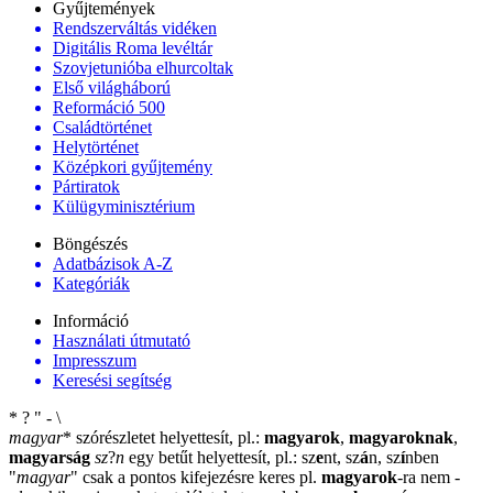
Gyűjtemények
Rendszerváltás vidéken
Digitális Roma levéltár
Szovjetunióba elhurcoltak
Első világháború
Reformáció 500
Családtörténet
Helytörténet
Középkori gyűjtemény
Pártiratok
Külügyminisztérium
Böngészés
Adatbázisok A-Z
Kategóriák
Információ
Használati útmutató
Impresszum
Keresési segítség
*
?
"
-
\
magyar
*
szórészletet helyettesít, pl.:
magyarok
,
magyaroknak
,
magyarság
sz
?
n
egy betűt helyettesít, pl.: sz
e
nt, sz
á
n, sz
í
nben
"
magyar
"
csak a pontos kifejezésre keres pl.
magyarok
-ra nem
-